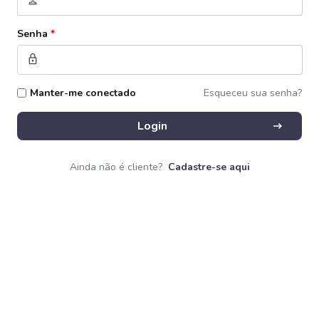
person
Senha
*
lock
Manter-me conectado
Esqueceu sua senha?
arrow_right_alt
Login
Ainda não é cliente?
Cadastre-se aqui